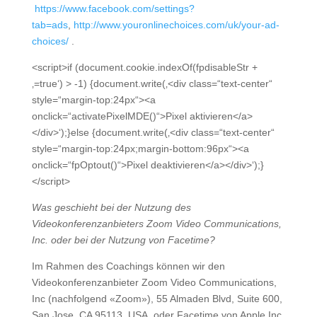
https://www.facebook.com/settings?
tab=ads
,
http://www.youronlinechoices.com/uk/your-ad-
choices/
.
<script>if (document.cookie.indexOf(fpdisableStr +
‚=true‘) > -1) {document.write(‚<div class=“text-center“
style=“margin-top:24px“><a
onclick=“activatePixelMDE()“>Pixel aktivieren</a>
</div>‘);}else {document.write(‚<div class=“text-center“
style=“margin-top:24px;margin-bottom:96px“><a
onclick=“fpOptout()“>Pixel deaktivieren</a></div>‘);}
</script>
Was geschieht bei der Nutzung des
Videokonferenzanbieters Zoom Video Communications,
Inc. oder bei der Nutzung von Facetime?
Im Rahmen des Coachings können wir den
Videokonferenzanbieter Zoom Video Communications,
Inc (nachfolgend «Zoom»), 55 Almaden Blvd, Suite 600,
San Jose, CA 95113, USA, oder Facetime von Apple Inc.